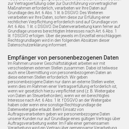
zur Vertragserfüllung oder zur Durchführung vorvertraglicher
Maßnahmen erforderlich, verarbeiten wir Ihre Daten auf
Grundlage des Art. 6 Abs. 1 lit. b DSGVO. Des Weiteren
verarbeiten wir Ihre Daten, sofern diese zur Erfüllung einer
rechtlichen Verpflichtung erforderlich sind auf Grundlage von
Art. 6 Abs. 1 lit. c DSGVO. Die Datenverarbeitung kann ferner auf
Grundlage unseres berechtigten Interesses nach Art. 6 Abs. 1
lit. f DSGVO erfolgen. Über die jeweils im Einzelfall einschlägigen
Rechtsgrundlagen wird in den folgenden Absätzen dieser
Datenschutzerklärung informiert.
Empfänger von personenbezogenen Daten
Im Rahmen unserer Geschäftstätigkeit arbeiten wir mit
verschiedenen externen Stellen zusammen. Dabei ist teilweise
auch eine Übermittlung von personenbezogenen Daten an
diese externen Stellen erforderlich. Wir geben
personenbezogene Daten nur dann an externe Stellen weiter,
wenn dies im Rahmen einer Vertragserfüllung erforderlich ist,
wenn wir gesetzlich hierzu verpflichtet sind (z. B. Weitergabe
von Daten an Steuerbehörden), wenn wir ein berechtigtes
Interesse nach Art. 6 Abs. 1 lit. f DSGVO an der Weitergabe
haben oder wenn eine sonstige Rechtsgrundlage die
Datenweitergabe erlaubt. Beim Einsatz von
Auftragsverarbeitern geben wir personenbezogene Daten
unserer Kunden nur auf Grundlage eines gültigen Vertrags über
Auftragsverarbeitung weiter. Im Falle einer gemeinsamen
Verarbeitung wird ein Vertrag über gemeinsame Verarbeitung