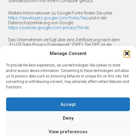
Standardschrift von Ihrem Computer genutzt.
Weitere Informationen zu Google Fonts finden Sie unter
https://developers.google.com/fonts/faq
und in der
Datenschutzerklärung von Google:
https://policies.google.com/privacy?hl=de
.
Das Unternehmen verfügt über eine Zertifizierung nach dem
„EU-US Data Privacy Framework“ (DPF). Der DPF ist ein
Übereinkommen zwischen der Europäischen Union und den
Manage Consent
USA, der die Einhaltung europäischer Datenschutzstandards
bei Datenverarbeitungen in den USA gewährleisten soll. Jedes
nach dem DPF zertifizierte Unternehmen verpflichtet sich, diese
To provide the best experiences, we use technologies like cookies to store
Datenschutzstandards einzuhalten. Weitere Informationen
and/or access device information. Consenting to these technologies will allow
hierzu erhalten Sie vom Anbieter unter folgendem Link:
us to process data such as browsing behavior or unique IDs on this site. Not
https://www.dataprivacyframework.gov/participant/5780
.
consenting or withdrawing consent, may adversely affect certain features and
functions.
Accept
Deny
Menü
View preferences