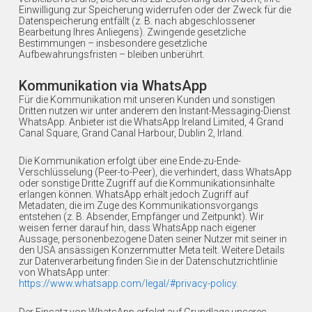
Einwilligung zur Speicherung widerrufen oder der Zweck für die
Datenspeicherung entfällt (z. B. nach abgeschlossener
Bearbeitung Ihres Anliegens). Zwingende gesetzliche
Bestimmungen – insbesondere gesetzliche
Aufbewahrungsfristen – bleiben unberührt.
Kommunikation via WhatsApp
Für die Kommunikation mit unseren Kunden und sonstigen
Dritten nutzen wir unter anderem den Instant-Messaging-Dienst
WhatsApp. Anbieter ist die WhatsApp Ireland Limited, 4 Grand
Canal Square, Grand Canal Harbour, Dublin 2, Irland.
Die Kommunikation erfolgt über eine Ende-zu-Ende-
Verschlüsselung (Peer-to-Peer), die verhindert, dass WhatsApp
oder sonstige Dritte Zugriff auf die Kommunikationsinhalte
erlangen können. WhatsApp erhält jedoch Zugriff auf
Metadaten, die im Zuge des Kommunikationsvorgangs
entstehen (z. B. Absender, Empfänger und Zeitpunkt). Wir
weisen ferner darauf hin, dass WhatsApp nach eigener
Aussage, personenbezogene Daten seiner Nutzer mit seiner in
den USA ansässigen Konzernmutter Meta teilt. Weitere Details
zur Datenverarbeitung finden Sie in der Datenschutzrichtlinie
von WhatsApp unter:
https://www.whatsapp.com/legal/#privacy-policy
.
Der Einsatz von WhatsApp erfolgt auf Grundlage unseres