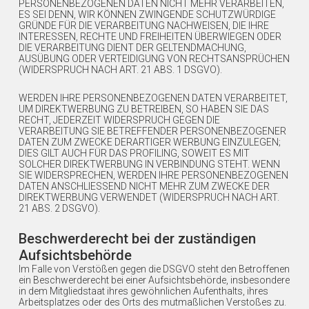
PERSONENBEZOGENEN DATEN NICHT MEHR VERARBEITEN,
ES SEI DENN, WIR KÖNNEN ZWINGENDE SCHUTZWÜRDIGE
GRÜNDE FÜR DIE VERARBEITUNG NACHWEISEN, DIE IHRE
INTERESSEN, RECHTE UND FREIHEITEN ÜBERWIEGEN ODER
DIE VERARBEITUNG DIENT DER GELTENDMACHUNG,
AUSÜBUNG ODER VERTEIDIGUNG VON RECHTSANSPRÜCHEN
(WIDERSPRUCH NACH ART. 21 ABS. 1 DSGVO).
WERDEN IHRE PERSONENBEZOGENEN DATEN VERARBEITET,
UM DIREKTWERBUNG ZU BETREIBEN, SO HABEN SIE DAS
RECHT, JEDERZEIT WIDERSPRUCH GEGEN DIE
VERARBEITUNG SIE BETREFFENDER PERSONENBEZOGENER
DATEN ZUM ZWECKE DERARTIGER WERBUNG EINZULEGEN;
DIES GILT AUCH FÜR DAS PROFILING, SOWEIT ES MIT
SOLCHER DIREKTWERBUNG IN VERBINDUNG STEHT. WENN
SIE WIDERSPRECHEN, WERDEN IHRE PERSONENBEZOGENEN
DATEN ANSCHLIESSEND NICHT MEHR ZUM ZWECKE DER
DIREKTWERBUNG VERWENDET (WIDERSPRUCH NACH ART.
21 ABS. 2 DSGVO).
Beschwerde­recht bei der zuständigen
Aufsichts­behörde
Im Falle von Verstößen gegen die DSGVO steht den Betroffenen
ein Beschwerderecht bei einer Aufsichtsbehörde, insbesondere
in dem Mitgliedstaat ihres gewöhnlichen Aufenthalts, ihres
Arbeitsplatzes oder des Orts des mutmaßlichen Verstoßes zu.