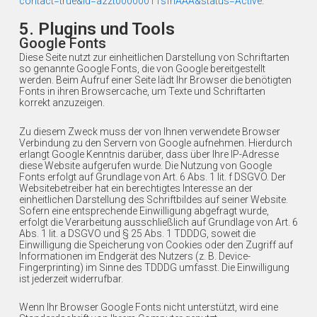
contact=true&id=a2zt00000011sfnAAA&status=Active
.
5. Plugins und Tools
Google Fonts
Diese Seite nutzt zur einheitlichen Darstellung von Schriftarten
so genannte Google Fonts, die von Google bereitgestellt
werden. Beim Aufruf einer Seite lädt Ihr Browser die benötigten
Fonts in ihren Browsercache, um Texte und Schriftarten
korrekt anzuzeigen.
Zu diesem Zweck muss der von Ihnen verwendete Browser
Verbindung zu den Servern von Google aufnehmen. Hierdurch
erlangt Google Kenntnis darüber, dass über Ihre IP-Adresse
diese Website aufgerufen wurde. Die Nutzung von Google
Fonts erfolgt auf Grundlage von Art. 6 Abs. 1 lit. f DSGVO. Der
Websitebetreiber hat ein berechtigtes Interesse an der
einheitlichen Darstellung des Schriftbildes auf seiner Website.
Sofern eine entsprechende Einwilligung abgefragt wurde,
erfolgt die Verarbeitung ausschließlich auf Grundlage von Art. 6
Abs. 1 lit. a DSGVO und § 25 Abs. 1 TDDDG, soweit die
Einwilligung die Speicherung von Cookies oder den Zugriff auf
Informationen im Endgerät des Nutzers (z. B. Device-
Fingerprinting) im Sinne des TDDDG umfasst. Die Einwilligung
ist jederzeit widerrufbar.
Wenn Ihr Browser Google Fonts nicht unterstützt, wird eine